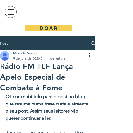
DOAR
Post
Marcelo Sousa
9 de jun. de 2020
2 min de leitura
Rádio FM TLF Lança
Apelo Especial de
Combate à Fome
Crie um subtítulo para o post no blog 
que resuma numa frase curta e atraente 
o seu post. Assim seus leitores vão 
querer continuar a ler.
Bem-vindo ao post no seu blog. Use 