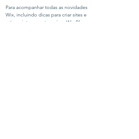
Para acompanhar todas as novidades 
Wix, incluindo dicas para criar sites e 
artigos interessantes, vá ao Wix Blog. 
Encontre inspiração para criar seu 
próprio blog, adicionar conteúdo 
exclusivo, imagens e vídeos 
deslumbrantes. Comece a criar seu 
próprio blog agora. Boa sorte! 
Ver tudo
Posts recentes